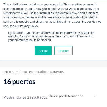
W
F
Y
I
L
This website stores cookies on your computer. These cookies are used to
h
a
o
n
i
collect information about how you interact with our website and allow us to
a
c
u
s
n
remember you. We use this information in order to improve and customize
t
e
t
t
k
your browsing experience and for analytics and metrics about our visitors
mercadeo@grupoeib.com
WhatsApp:
+57
s
b
u
a
e
both on this website and other media. To find out more about the cookies we
3103229640
PBX:
+ 601 342 80 45
a
o
b
g
d
use, see our Privacy Policy.
p
o
e
r
i
If you decline, your information won’t be tracked when you visit this
p
k
a
n
website. A single cookie will be used in your browser to remember
m
your preference not to be tracked.
Accept
Decline
Inicio
/ Productos etiquetados “16 puertos”
16 puertos
Mostrando los 2 resultados