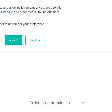
ite and allow us to remember you. We use this
is website and other media. To find out more
rowser to remember your preference
Accept
Decline