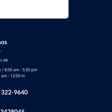
nos
s de
s / 8:00 am - 5:00 pm
 am - 12:00 m
) 322-9640
 3428045