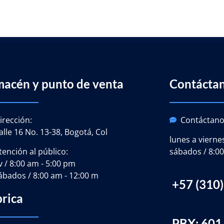
macén y punto de venta
Contácta
irección:
Contáctano
alle 16 No. 13-38, Bogotá, Col
lunes a vierne
tención al público:
sábados / 8:00
-v / 8:00 am - 5:00 pm
ábados / 8:00 am - 12:00 m
+57 (310
brica
PBX: 601