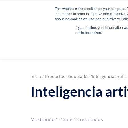
W
F
Y
I
L
This website stores cookies on your computer. 
mercadeo@grupoeib.
h
a
o
n
i
information in order to improve and customize y
a
c
u
s
n
about the cookies we use, see our Privacy Polic
t
e
t
t
k
s
b
u
a
e
If you decline, your information w
a
o
b
g
d
not to be tracked.
INICIO
ALIADOS
p
o
e
r
i
p
k
a
n
m
Inicio
/ Productos etiquetados “Inteligencia artifici
Inteligencia arti
Mostrando 1–12 de 13 resultados