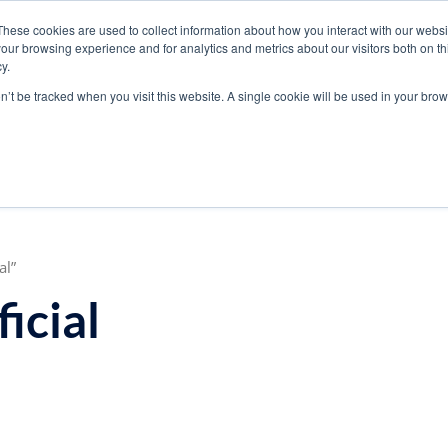
These cookies are used to collect information about how you interact with our webs
com
WhatsApp:
+57 3103229640
PBX:
+ 601 342 80 45
our browsing experience and for analytics and metrics about our visitors both on th
y.
on’t be tracked when you visit this website. A single cookie will be used in your b
CONTACTO
BLOG
al”
ficial