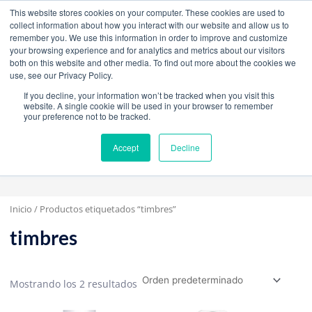
W
F
Y
I
L
This website stores cookies on your computer. These cookies are used to
h
a
o
n
i
collect information about how you interact with our website and allow us to
a
c
u
s
n
remember you. We use this information in order to improve and customize
t
e
t
t
k
your browsing experience and for analytics and metrics about our visitors
mercadeo@grupoeib.com
WhatsApp:
+57
s
b
u
a
e
both on this website and other media. To find out more about the cookies we
3103229640
PBX:
+ 601 342 80 45
a
o
b
g
d
BLOG
CONTACTO
use, see our Privacy Policy.
p
o
e
r
i
If you decline, your information won’t be tracked when you visit this
p
k
a
n
website. A single cookie will be used in your browser to remember
m
your preference not to be tracked.
Accept
Decline
Inicio
/ Productos etiquetados “timbres”
timbres
Mostrando los 2 resultados