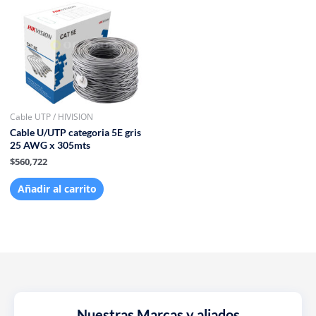
Cable UTP / HIVISION
Cable U/UTP categoria 5E gris
25 AWG x 305mts
$
560,722
Añadir al carrito
Nuestras Marcas y aliados