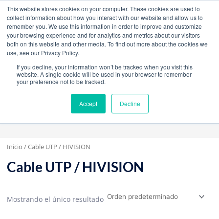
W
F
Y
I
L
This website stores cookies on your computer. These cookies are used to
h
a
o
n
i
collect information about how you interact with our website and allow us to
a
c
u
s
n
remember you. We use this information in order to improve and customize
t
e
t
t
k
your browsing experience and for analytics and metrics about our visitors
mercadeo@grupoeib.com
WhatsApp:
+57
s
b
u
a
e
both on this website and other media. To find out more about the cookies we
3103229640
PBX:
+ 601 342 80 45
a
o
b
g
d
BLOG
CONTACTO
use, see our Privacy Policy.
p
o
e
r
i
If you decline, your information won’t be tracked when you visit this
p
k
a
n
website. A single cookie will be used in your browser to remember
m
your preference not to be tracked.
Accept
Decline
Inicio
/ Cable UTP / HIVISION
Cable UTP / HIVISION
Mostrando el único resultado