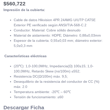
$
560,722
Impresión de la cubierta:
Cable de datos Hikvision 4PR 24AWG U/UTP CAT5E
Exterior PE verificado según ANSI/TIA-568-C.2
Conductor: Material: Cobre sólido desnudo
Material de aislamiento: HDPE; Diámetro: 0,88±0,03mm
Espesor de la cubierta: 0,55±0,03 mm; diámetro exterior:
5,0±0,3 mm
Características eléctricas
(20℃): 1,0-100,0MHz, Impedancia(Ω) 100±15; 1,0-
100,0MHz, Retardo Skew (ns/100m) ≤552;
Resistencia DC(Ω/100m) máx. 9,5;
Desequilibrio de la resistencia del conductor de CC (%)
máx. 2.0
Temperatura ambiente: -20℃ – 60℃
Tensión de funcionamiento: ≤60
Descargar Ficha