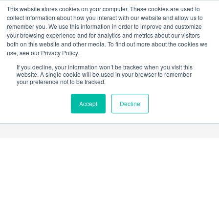
W
F
Y
I
L
This website stores cookies on your computer. These cookies are used to
h
a
o
n
i
collect information about how you interact with our website and allow us to
a
c
u
s
n
remember you. We use this information in order to improve and customize
t
e
t
t
k
your browsing experience and for analytics and metrics about our visitors
mercadeo@grupoeib.com
WhatsApp:
+57
s
b
u
a
e
both on this website and other media. To find out more about the cookies we
3103229640
PBX:
+ 601 342 80 45
a
o
b
g
d
use, see our Privacy Policy.
p
o
e
r
i
If you decline, your information won’t be tracked when you visit this
p
k
a
n
website. A single cookie will be used in your browser to remember
m
your preference not to be tracked.
Accept
Decline
Cable
U/UTP
categoria
5E
gris