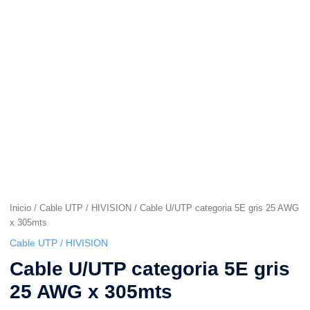
25
AWG
x
305mts
cantidad
Inicio
/
Cable UTP / HIVISION
/ Cable U/UTP categoria 5E gris 25 AWG
x 305mts
Cable UTP / HIVISION
Cable U/UTP categoria 5E gris
25 AWG x 305mts