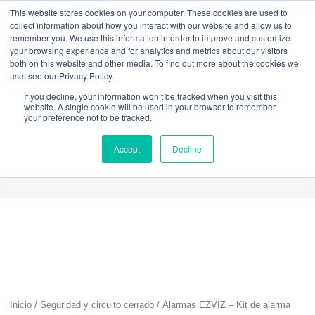
W
F
Y
I
L
This website stores cookies on your computer. These cookies are used to
h
a
o
n
i
collect information about how you interact with our website and allow us to
a
c
u
s
n
remember you. We use this information in order to improve and customize
t
e
t
t
k
your browsing experience and for analytics and metrics about our visitors
mercadeo@grupoeib.com
WhatsApp:
+57
s
b
u
a
e
both on this website and other media. To find out more about the cookies we
3103229640
PBX:
+ 601 342 80 45
a
o
b
g
d
use, see our Privacy Policy.
BLOG
CONTACTO
S
p
o
e
r
i
If you decline, your information won’t be tracked when you visit this
p
k
a
n
website. A single cookie will be used in your browser to remember
m
your preference not to be tracked.
Accept
Decline
Inicio
/
Seguridad y circuito cerrado
/ Alarmas EZVIZ – Kit de alarma